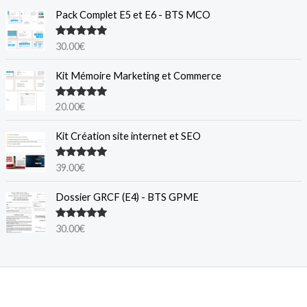
Pack Complet E5 et E6 - BTS MCO
Note
5.00
30.00
€
sur 5
Kit Mémoire Marketing et Commerce
Note
5.00
20.00
€
sur 5
Kit Création site internet et SEO
Note
5.00
39.00
€
sur 5
Dossier GRCF (E4) - BTS GPME
Note
5.00
30.00
€
sur 5