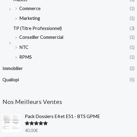
Commerce
(1)
Marketing
(1)
TP (Titre Professionnel)
(3)
Conseiller Commercial
(1)
NTC
(1)
RPMS
(1)
Immobilier
(2)
Qualiopi
(5)
Nos Meilleurs Ventes
Pack Dossiers E4 et E51 - BTS GPME
Note
5.00
40.00
€
sur 5