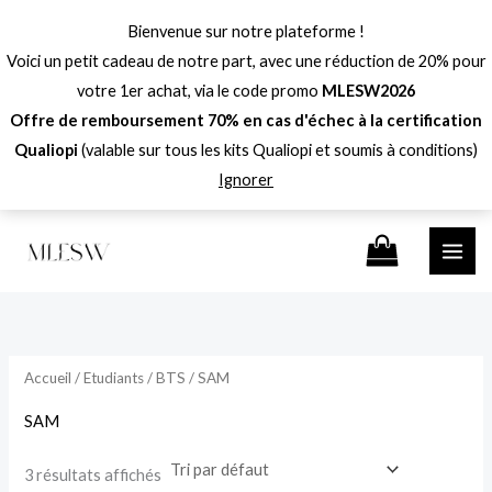
Aller
Bienvenue sur notre plateforme !
au
Voici un petit cadeau de notre part, avec une réduction de 20% pour
contenu
votre 1er achat, via le code promo
MLESW2026
Offre de remboursement 70% en cas d'échec à la certification
Qualiopi
(valable sur tous les kits Qualiopi et soumis à conditions)
Ignorer
P
P
r
r
i
i
x
x
Accueil
/
Etudiants
/
BTS
/ SAM
i
a
SAM
n
x
3 résultats affichés