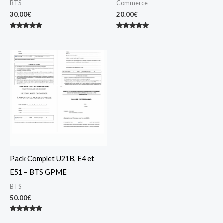
BTS
Commerce
30.00
€
20.00
€
Note
Note
5.00
5.00
sur 5
sur 5
Pack Complet U21B, E4 et
E51 – BTS GPME
BTS
50.00
€
Note