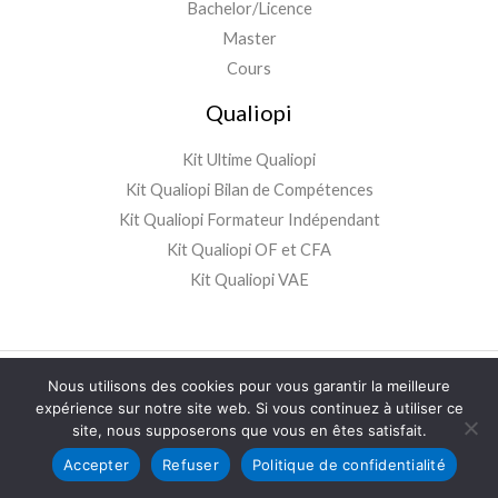
Bachelor/Licence
Master
Cours
Qualiopi
Kit Ultime Qualiopi
Kit Qualiopi Bilan de Compétences
Kit Qualiopi Formateur Indépendant
Kit Qualiopi OF et CFA
Kit Qualiopi VAE
Copyright © 2026 MLESW. Site internet crée par
MLE WEB
Nous utilisons des cookies pour vous garantir la meilleure
expérience sur notre site web. Si vous continuez à utiliser ce
AGENCY
.
site, nous supposerons que vous en êtes satisfait.
Accepter
Refuser
Politique de confidentialité