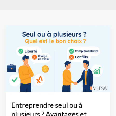
Entreprendre
seul
ou
à
plusieurs
?
Avantages
et
limites
pour
bien
Entreprendre seul ou à
choisir
plusieurs ? Avantages et
en