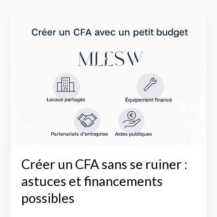
Créer
un
CFA
sans
se
ruiner
:
astuces
et
financements
possibles
Créer un CFA sans se ruiner :
astuces et financements
possibles