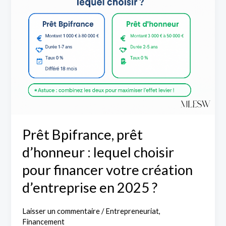
prêt
d’honneur
:
lequel
choisir
pour
financer
votre
création
Prêt Bpifrance, prêt
d’entreprise
d’honneur : lequel choisir
en
2025
pour financer votre création
?
d’entreprise en 2025 ?
Laisser un commentaire
/
Entrepreneuriat
,
Financement