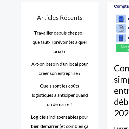
Compta
simplif
Articles Récents
pour
entrepr
Travailler depuis chez soi :
débuta
que faut-il prévoir (et à quel
:
prix) ?
guide
A-t-on besoin d’un local pour
2025
Com
créer son entreprise ?
sim
Quels sont les coûts
ent
logistiques à anticiper quand
déb
on démarre ?
202
Logiciels indispensables pour
bien démarrer (et combien ça
Laisser