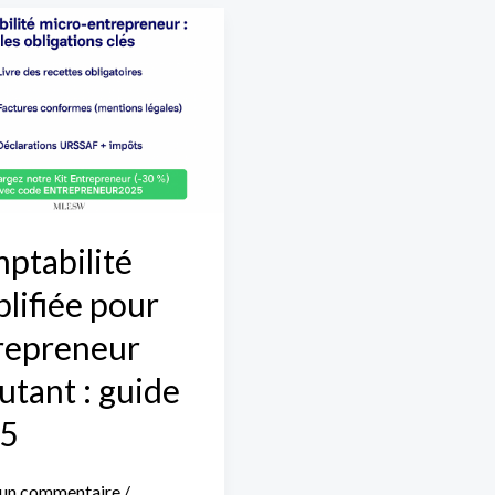
bilité
iée
eneur
nt
ptabilité
plifiée pour
repreneur
utant : guide
5
 un commentaire
/