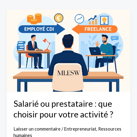
Salarié
ou
prestataire
:
que
choisir
pour
votre
activité
?
Salarié ou prestataire : que
choisir pour votre activité ?
Laisser un commentaire
/
Entrepreneuriat
,
Ressources
humaines