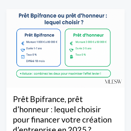
Prêt
Bpifrance,
prêt
d’honneur
:
lequel
choisir
pour
financer
votre
création
Prêt Bpifrance, prêt
d’entreprise
d’honneur : lequel choisir
en
2025
pour financer votre création
?
d’entreprise en 2025 ?