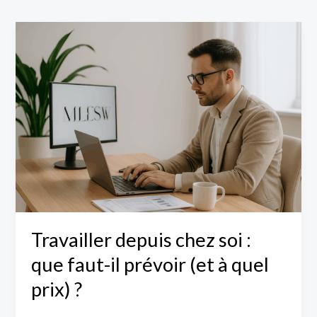
Travailler
depuis
chez
soi
:
que
faut-
il
prévoir
(et
à
Travailler depuis chez soi :
quel
que faut-il prévoir (et à quel
prix)
?
prix) ?